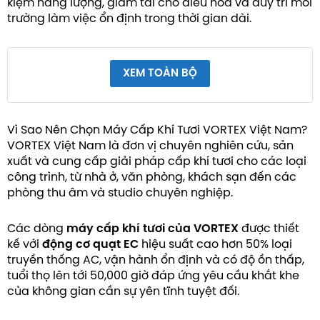
kiệm năng lượng, giảm tải cho điều hòa và duy trì môi
trường làm việc ổn định trong thời gian dài.
XEM TOÀN BỘ
Vì Sao Nên Chọn Máy Cấp Khí Tươi VORTEX Việt Nam?
VORTEX Việt Nam là đơn vị chuyên nghiên cứu, sản
xuất và cung cấp giải pháp cấp khí tươi cho các loại
công trình, từ nhà ở, văn phòng, khách sạn đến các
phòng thu âm và studio chuyên nghiệp.
Các dòng
máy cấp khí tươi của VORTEX
được thiết
kế với
động cơ quạt EC
hiệu suất cao hơn 50% loại
truyền thống AC, vận hành ổn định và có độ ồn thấp,
tuổi thọ lên tới 50,000 giờ đáp ứng yêu cầu khắt khe
của không gian cần sự yên tĩnh tuyệt đối.