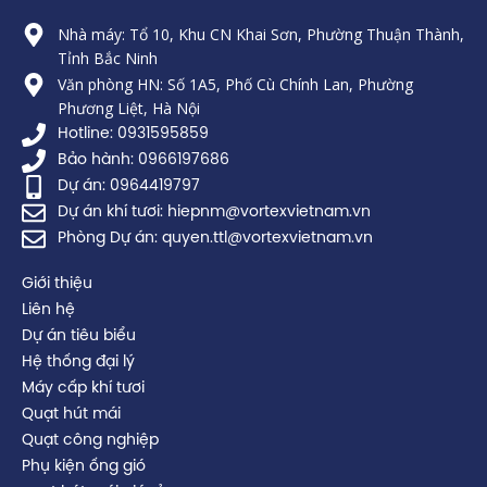
o
e
k
Nhà máy: Tổ 10, Khu CN Khai Sơn, Phường Thuận Thành,
Tỉnh Bắc Ninh
Văn phòng HN: Số 1A5, Phố Cù Chính Lan, Phường
Phương Liệt, Hà Nội
Hotline: 0931595859
Bảo hành: 0966197686
Dự án: 0964419797
Dự án khí tươi: hiepnm@vortexvietnam.vn
Phòng Dự án: quyen.ttl@vortexvietnam.vn
Giới thiệu
Liên hệ
Dự án tiêu biểu
Hệ thống đại lý
Máy cấp khí tươi
Quạt hút mái
Quạt công nghiệp
Phụ kiện ống gió