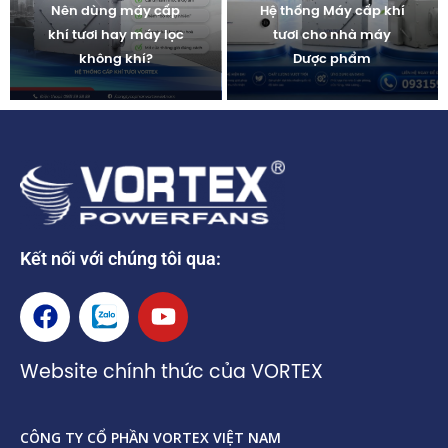
Nên dùng máy cấp
Hệ thống Máy cấp khí
khí tươi hay máy lọc
tươi cho nhà máy
không khí?
Dược phẩm
Kết nối với chúng tôi qua:
F
Z
Y
a
a
o
c
l
u
Website chính thức của VORTEX
e
o
t
b
u
o
b
CÔNG TY CỔ PHẦN VORTEX VIỆT NAM