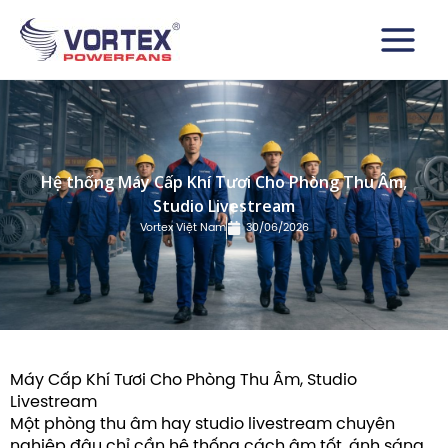
Nhảy
Main
tới
Menu
nội
dung
Hệ thống Máy Cấp Khí Tươi Cho Phòng Thu Âm,
Studio Livestream
Vortex Việt Nam
30/06/2026
Máy Cấp Khí Tươi Cho Phòng Thu Âm, Studio
Livestream
Một phòng thu âm hay studio livestream chuyên
nghiệp đâu chỉ cần hệ thống cách âm tốt, ánh sáng