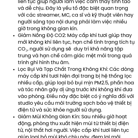
liên tục giúp người làm việc cảm thấy tỉnh táo
và dễ chịu. Đây là yếu tố đặc biệt quan trọng
với các streamer, MC, ca sĩ và kỹ thuật viên hay
người sáng tạo nội dung phải làm việc nhiều
giờ trong không gian kín.
Giảm Nồng Độ CO2: Máy cấp khí tươi giúp thay
mới không khí liên tục, hạn chế tình trạng tích tụ
CO₂, người sử dụng sẽ duy trì khả năng tập
trung và hạn chế cảm giác mệt mỏi trong quá
trình ghi hình thu âm.
Lọc Bụi Và Tạp Chất Trong Không Khí: Các dòng
máy cấp khí tươi hiện đại trang bị hệ thống lọc
nhiều cấp, giúp loại bỏ bụi mịn PM2.5, phấn hoa
và tác nhân gây dị ứng trước khi không khí đưa
vào phòng. Điều này đặc biệt có ý nghĩa đối với
studio yêu cầu môi trường sạch bảo vệ thiết bị
điện tử và sức khỏe người sử dụng.
Giảm Mùi Không Gian Kín: Sau nhiều giờ hoạt
động, phòng thu xuất hiện mùi từ thiết bị điện
tử, nội thất hơi người. Việc cấp khí tươi liên tục
giúp loại bỏ mùi khó chịu này, đem lại môi