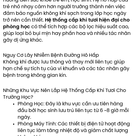
hưởng đến sức khỏe trẻ em, học sinh. Hệ hô hấp của
trẻ nhỏ nhạy cảm hơn người trưởng thành nên việc
đảm bảo nguồn không khí sạch trong lớp học ngày
trở nên cần thiết.
Hệ thống cấp khí tươi hiện đại cho
phòng học
có thể tích hợp các bộ lọc hiệu suất cao,
giúp loại bỏ bụi mịn hay phấn hoa và nhiều tác nhân
gây dị ứng khác.
Nguy Cơ Lây Nhiễm Bệnh Đường Hô Hấp
Không khí được lưu thông và thay mới liên tục giúp
hạn chế sự tích tụ của vi khuẩn và các tác nhân gây
bệnh trong không gian kín.
Những Khu Vực Nên Lắp Hệ Thống Cấp Khí Tươi Cho
Trường Học?
Phòng Học: Đây là khu vực cần ưu tiên hàng
đầu bởi học sinh lưu trú liên tục từ 6 ~8 giờ mỗi
ngày.
Phòng Máy Tính: Các thiết bị điện tử hoạt động
liên tục làm tăng nhiệt độ và giảm chất lượng