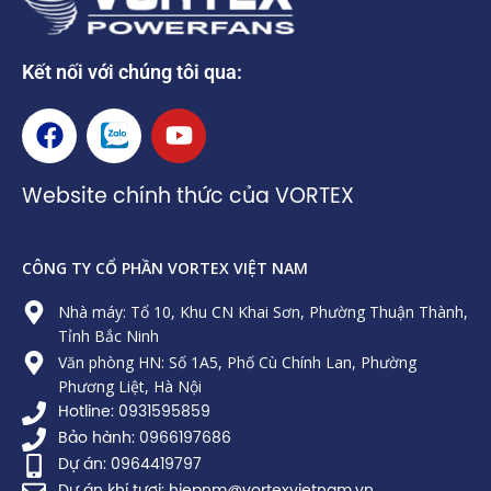
Kết nối với chúng tôi qua:
F
Z
Y
a
a
o
c
l
u
Website chính thức của VORTEX
e
o
t
b
u
o
b
CÔNG TY CỔ PHẦN VORTEX VIỆT NAM
o
e
k
Nhà máy: Tổ 10, Khu CN Khai Sơn, Phường Thuận Thành,
Tỉnh Bắc Ninh
Văn phòng HN: Số 1A5, Phố Cù Chính Lan, Phường
Phương Liệt, Hà Nội
Hotline: 0931595859
Bảo hành: 0966197686
Dự án: 0964419797