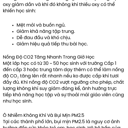
oxy giảm dần và khi đó không khí thiếu oxy có thể
khiến học sinh:
Mệt mỏi và buồn ngủ.
Giảm khả năng tập trung.
Dễ đau đầu và khó chịu.
Giảm hiệu quả tiếp thu bài học.
Nồng Độ CO2 Tăng Nhanh Trong Giờ Học
Một lớp học có từ 30 ~ 50 học sinh với trường Cấp 1
đến cấp 3 hoặc trung tâm dạy thêm có thể làm nồng
độ CO₂ tăng lên rất nhanh nếu ko được cấp khí tươi
đầy đủ. Khi nồng độ CO2 vượt ngưỡng cho phép, chất
lượng không khí suy giảm đáng kể, ảnh hưởng trực
tiếp khả năng học tập và sự thoải mái giáo viên cũng
như học sinh.
Ô Nhiễm Không Khí Và Bụi Mịn PM2.5
Tại các thành phố lớn, bụi mịn PM2.5 là nguy cơ ảnh