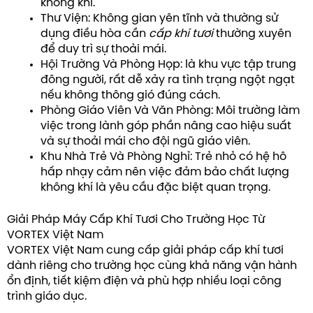
không khí.
Thư Viện: Không gian yên tĩnh và thường sử
dụng điều hòa cần
cấp khí tươi
thường xuyên
để duy trì sự thoải mái.
Hội Trường Và Phòng Họp: là khu vực tập trung
đông người, rất dễ xảy ra tình trạng ngột ngạt
nếu không thông gió đúng cách.
Phòng Giáo Viên Và Văn Phòng: Môi trường làm
việc trong lành góp phần nâng cao hiệu suất
và sự thoải mái cho đội ngũ giáo viên.
Khu Nhà Trẻ Và Phòng Nghỉ: Trẻ nhỏ có hệ hô
hấp nhạy cảm nên việc đảm bảo chất lượng
không khí là yêu cầu đặc biệt quan trọng.
Giải Pháp Máy Cấp Khí Tươi Cho Trường Học Từ
VORTEX Việt Nam
VORTEX Việt Nam cung cấp giải pháp cấp khí tươi
dành riêng cho trường học cùng khả năng vận hành
ổn định, tiết kiệm điện và phù hợp nhiều loại công
trình giáo dục.