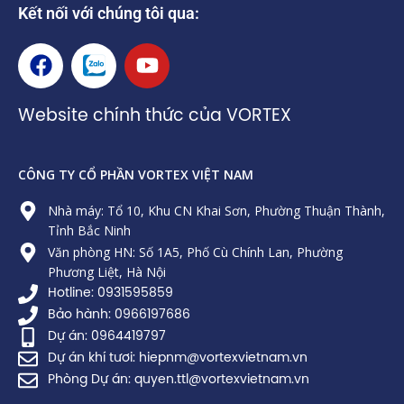
Kết nối với chúng tôi qua:
F
Z
Y
a
a
o
c
l
u
Website chính thức của VORTEX
e
o
t
b
u
o
b
CÔNG TY CỔ PHẦN VORTEX VIỆT NAM
o
e
k
Nhà máy: Tổ 10, Khu CN Khai Sơn, Phường Thuận Thành,
Tỉnh Bắc Ninh
Văn phòng HN: Số 1A5, Phố Cù Chính Lan, Phường
Phương Liệt, Hà Nội
Hotline: 0931595859
Bảo hành: 0966197686
Dự án: 0964419797
Dự án khí tươi: hiepnm@vortexvietnam.vn
Phòng Dự án: quyen.ttl@vortexvietnam.vn