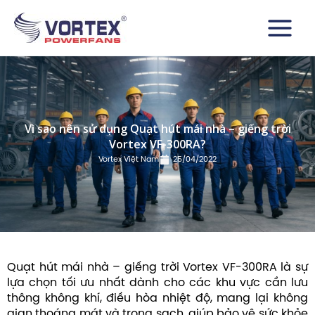
Nhảy
Main
tới
Menu
nội
dung
Vì sao nên sử dụng Quạt hút mái nhà – giếng trời
Vortex VF-300RA?
Vortex Việt Nam
25/04/2022
Quạt hút mái nhà – giếng trời Vortex VF-300RA là sự
lựa chọn tối ưu nhất dành cho các khu vực cần lưu
thông không khí, điều hòa nhiệt độ, mang lại không
gian thoáng mát và trong sạch, giúp bảo vệ sức khỏe