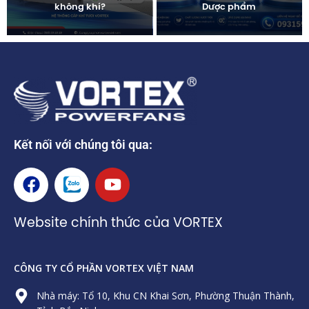
không khí?
Dược phẩm
Kết nối với chúng tôi qua:
F
Z
Y
a
a
o
c
l
u
Website chính thức của VORTEX
e
o
t
b
u
o
b
CÔNG TY CỔ PHẦN VORTEX VIỆT NAM
o
e
k
Nhà máy: Tổ 10, Khu CN Khai Sơn, Phường Thuận Thành,