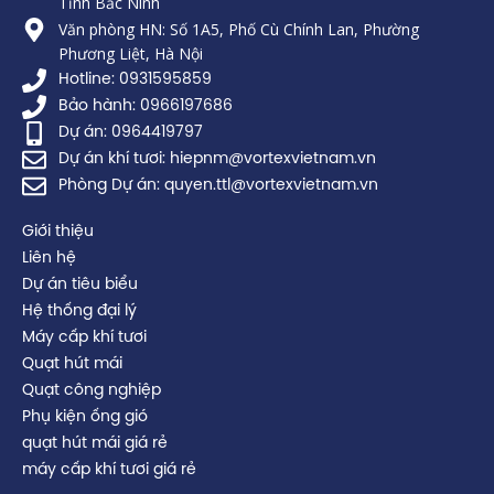
Tỉnh Bắc Ninh
Văn phòng HN: Số 1A5, Phố Cù Chính Lan, Phường
Phương Liệt, Hà Nội
Hotline: 0931595859
Bảo hành: 0966197686
Dự án: 0964419797
Dự án khí tươi: hiepnm@vortexvietnam.vn
Phòng Dự án: quyen.ttl@vortexvietnam.vn
Giới thiệu
Liên hệ
Dự án tiêu biểu
Hệ thống đại lý
Máy cấp khí tươi
Quạt hút mái
Quạt công nghiệp
Phụ kiện ống gió
quạt hút mái giá rẻ
máy cấp khí tươi giá rẻ