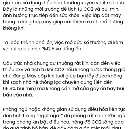
gian kín, sử dụng điều hòa thường xuyên và ít mở cửa.
Đây là những môi trường dễ tích tụ CO2 và bụi mịn,
ảnh hưởng trực tiếp đến sức khỏe. Việc lắp đặt máy
trong trường hợp này giúp cải thiện rõ rệt chất lượng
không khí.
Tại các thành phố lớn, việc mở cửa sổ thường đi kèm
với rủi ro bụi mịn PM2.5 và tiếng ồn.
Cấu trúc nhà chung cư thường rất kín, dẫn đến việc
thiếu oxy và tích tụ khí CO2 nếu không được thông gió
chủ động. Máy cấp khí tươi giúp bạn lấy được không
khí sạch nhờ hệ thống lọc chuyên dụng (lên đến
99.9% bụi mịn) mà không cần mở cửa gây ồn hay bụi
bẩn vào nhà.
Phòng ngủ hoặc không gian sử dụng điều hòa liên tục
đến tình trạng “ngột ngạt” dù phòng rất sạch. Khi ngủ
trong phòng kín bật điều hòa, nồng độ CO2 tăng cao
do quá trình hô hấp, dễ gây cảm giác mệt mỏi, đau