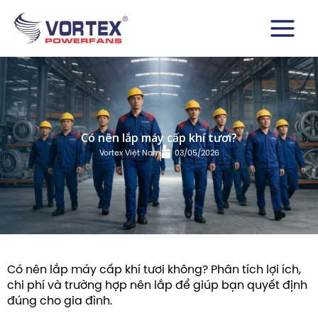
Nhảy
Main
tới
Menu
nội
dung
Có nên lắp máy cấp khí tươi?
Vortex Việt Nam
03/05/2026
Có nên lắp máy cấp khí tươi không? Phân tích lợi ích,
chi phí và trường hợp nên lắp để giúp bạn quyết định
đúng cho gia đình.