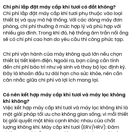
Chi phí lắp đặt máy cấp khí tươi có đắt không?
Chi phí lắp đặt máy cấp khí tươi phụ thuộc vào loại
thiết bị và quy mô hệ thống. Với các dòng máy đơn
phòng, chi phí thường ở mức hợp lý và phù hợp với
nhiều gia đình. Trong khi đó, hệ thống âm trần nối ống
sẽ có chi phí cao hơn do yêu cầu thi công phức tạp.
Chi phí vận hành của máy không quá lớn nếu chọn
thiết bị tiết kiệm điện. Ngoài ra, bạn cũng cần tính
đến chi phí bảo trì như vệ sinh và thay bộ lọc định kỳ.
Đây là khoản đầu tư dài hạn cho sức khỏe, nên cần
cân nhắc giữa chi phí và lợi ích mang lại.
Có nên kết hợp máy cấp khí tươi và máy lọc không
khí không?
Việc kết hợp máy cấp khí tươi và máy lọc không khí là
một giải pháp tối ưu cho không gian sống, vì mỗi thiết
bị giải quyết một khía cạnh khác nhau của chất
lượng không khí. Máy cấp khí tươi (ERV/HRV): Đảm