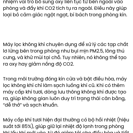
nhiệm vai trò bổ sung oxy liên tục từ bên ngoài vào
phòng và đẩy khí CO2 tích tụ ra ngoài. Điều này giúp
loại bỏ cảm giác ngột ngạt, bí bách trong phòng kín.
Máy lọc không khí chuyên dụng để xử lý các tạp chất
lơ lửng bên trong phòng như bụi mịn PM2.5, lông thú
cưng, và khử mùi tại chỗ. Tuy nhiên, nó không thể tạo
ra oxy hay giảm nồng độ CO2.
Trong môi trường đóng kín cửa và bật điều hòa, máy
lọc không khí chỉ làm sạch luồng khí cũ. Khi có thêm
máy cấp khí tươi, dòng lưu thông không khí được tạo
ra, giúp không gian luôn duy trì trạng thái cân bằng,
“dễ thở” và sạch khuẩn.
Máy cấp khí tươi hiện đại thường có bộ hồi nhiệt (hiệu
suất tới 85%), giúp giữ lại nhiệt độ lạnh trong phòng